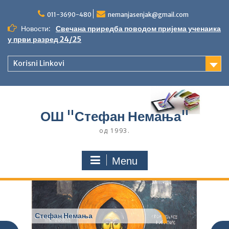
Skip
to
011-3690-480
nemanjasenjak@gmail.com
content
Новости:
Свечана приредба поводом пријема ученаика
у први разред 24/25
Korisni Linkovi
ОШ "Стефан Немања"
од 1993.
Menu
Стефан Немања