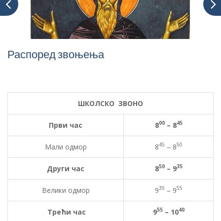
Распоред звоњења
ШКОЛСКО ЗВОНО
00
45
Први час
8
– 8
45
50
Мали одмор
8
– 8
50
35
Други час
8
– 9
35
55
Велики одмор
9
– 9
55
40
Трећи час
9
– 10